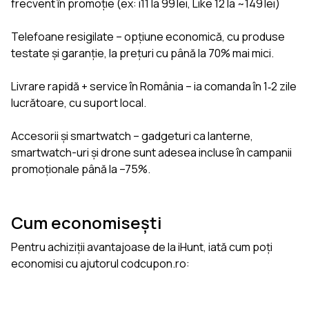
frecvent în promoție (ex: i11 la 99 lei, Like 12 la ~149 lei)
Telefoane resigilate – opțiune economică, cu produse
testate și garanție, la prețuri cu până la 70% mai mici.
Livrare rapidă + service în România – ia comanda în 1‑2 zile
lucrătoare, cu suport local.
Accesorii și smartwatch – gadgeturi ca lanterne,
smartwatch-uri și drone sunt adesea incluse în campanii
promoționale până la –75%.
Cum economisești
Pentru achiziții avantajoase de la iHunt, iată cum poți
economisi cu ajutorul codcupon.ro: