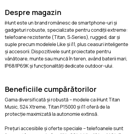
Despre magazin
iHunt este un brand românesc de smartphone-uri și
gadgeturi robuste, specializate pentru condiții extreme:
telefoane rezistente (Titan, S‑Series), rugged, dar și
suple precum modelele Like și i11, plus ceasuri inteligente
și accesorii. Dispozitivele sunt proiectate pentru
vânătoare, munte sau muncă în teren, având baterii mari,
IP68/IP69K și funcționalități dedicate outdoor-ului.
Beneficiile cumpărătorilor
Gama diversificată și robustă – modele ca iHunt Titan
Music, S24 Xtreme, Titan P15000 și i11 oferă de la
protecție maximizată la autonomie extinsă.
Prețuri accesibile și oferte speciale – telefoanele sunt