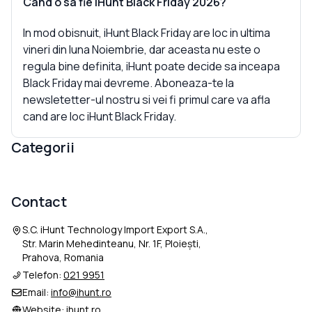
Cand o sa fie iHunt Black Friday 2026?
In mod obisnuit, iHunt Black Friday are loc in ultima
vineri din luna Noiembrie, dar aceasta nu este o
regula bine definita, iHunt poate decide sa inceapa
Black Friday mai devreme. Aboneaza-te la
newsletetter-ul nostru si vei fi primul care va afla
cand are loc iHunt Black Friday.
Categorii
Contact
S.C. iHunt Technology Import Export S.A.,
Str. Marin Mehedinteanu, Nr. 1F, Ploiești,
Prahova, Romania
Telefon:
021 9951
Email:
info@ihunt.ro
Website:
ihunt.ro