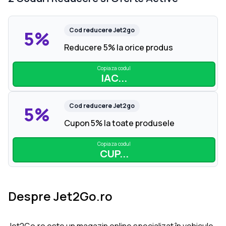
Cod reducere
Jet2go
5%
Reducere 5% la orice produs
Copiaza codul
IAC...
Cod reducere
Jet2go
5%
Cupon 5% la toate produsele
Copiaza codul
CUP...
Despre Jet2Go.ro