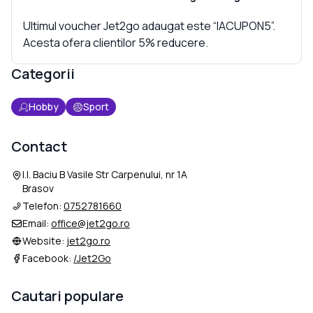
Ultimul voucher Jet2go adaugat este “IACUPON5”.
Acesta ofera clientilor 5% reducere.
Categorii
Hobby
Sport
Contact
I.I. Baciu B Vasile Str Carpenului, nr 1A
Brasov
Telefon:
0752781660
Email:
office@jet2go.ro
Website:
jet2go.ro
Facebook:
/Jet2Go
Cautari populare