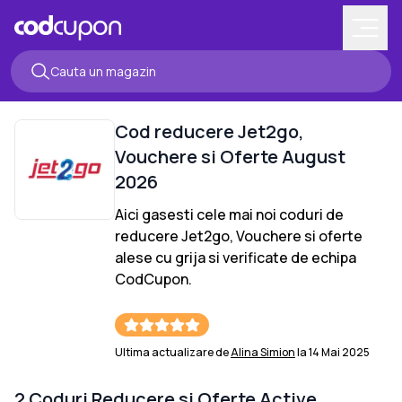
Cod reducere
Jet2go
,
Vouchere si Oferte
August
2026
Aici gasesti cele mai noi coduri de
reducere
Jet2go
, Vouchere si oferte
alese cu grija si verificate de echipa
CodCupon.
Ultima actualizare de
Alina Simion
la
14 Mai 2025
2
Coduri Reducere si Oferte Active