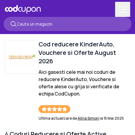
Cod reducere
KinderAuto
,
Vouchere si Oferte
August
2026
Aici gasesti cele mai noi coduri de
reducere
KinderAuto
, Vouchere si
oferte alese cu grija si verificate de
echipa CodCupon.
Ultima actualizare de
Alina Simion
la
15 Mai 2025
4
Coduri Reducere si Oferte Active