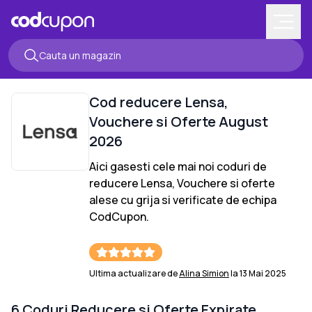
Cod reducere
Lensa
,
Vouchere si Oferte
August
2026
Aici gasesti cele mai noi coduri de
reducere
Lensa
, Vouchere si oferte
alese cu grija si verificate de echipa
CodCupon.
Ultima actualizare de
Alina Simion
la
13 Mai 2025
6
Coduri Reducere si Oferte Expirate