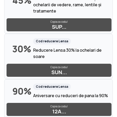
45%
ochelarii de vedere, rame, lentile și
tratamente
Copiaza codul
SUP...
Cod reducere
Lensa
30%
Reducere Lensa 30% la ochelari de
soare
Copiaza codul
SUN...
Cod reducere
Lensa
90%
Aniversare cu reduceri de pana la 90%
Copiaza codul
12A...