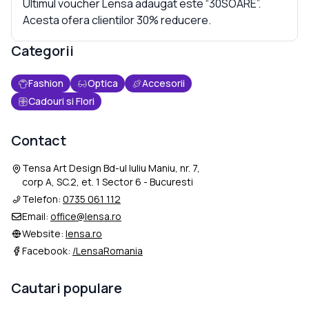
Ultimul voucher Lensa adaugat este “30SOARE”.
Acesta ofera clientilor 30% reducere.
Categorii
Fashion
Optica
Accesorii
Cadouri si Flori
Contact
Tensa Art Design Bd-ul Iuliu Maniu, nr. 7,
corp A, SC.2, et. 1 Sector 6 - Bucuresti
Telefon:
0735 061 112
Email:
office@lensa.ro
Website:
lensa.ro
Facebook:
/LensaRomania
Cautari populare