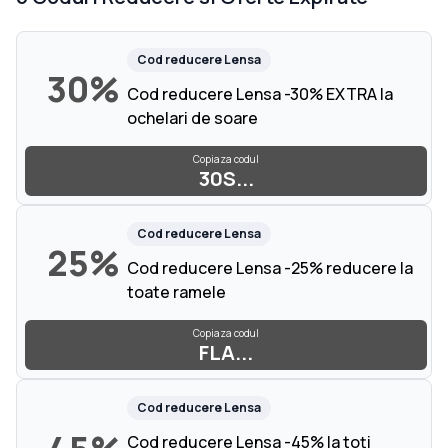
Cod reducere
Lensa
30%
Cod reducere Lensa -30% EXTRA la
ochelari de soare
Copiaza codul
30S...
Cod reducere
Lensa
25%
Cod reducere Lensa -25% reducere la
toate ramele
Copiaza codul
FLA...
Cod reducere
Lensa
Cod reducere Lensa -45% la toți