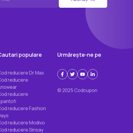
Cautari populare
Urmărește-ne pe
Cod reducere Dr Max
Cod reducere
Answear
© 2025 Codcupon
Cod reducere
Epantofi
Cod reducere Fashion
Days
Cod reducere Modivo
Cod reducere Sinsay