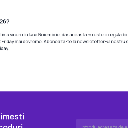
026?
ultima vineri din luna Noiembrie, dar aceasta nu este o regula bi
 Friday mai devreme. Aboneaza-te la newsletetter-ul nostru si 
iday.
imesti
coduri