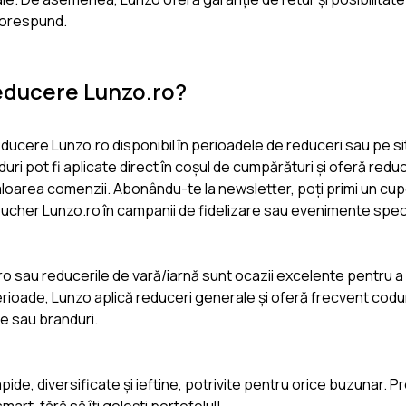
corespund.
educere Lunzo.ro?
educere Lunzo.ro disponibil în perioadele de reduceri sau pe si
i pot fi aplicate direct în coșul de cumpărături și oferă reduc
valoarea comenzii. Abonându-te la newsletter, poți primi un cu
oucher Lunzo.ro în campanii de fidelizare sau evenimente spec
o sau reducerile de vară/iarnă sunt ocazii excelente pentru 
perioade, Lunzo aplică reduceri generale și oferă frecvent codu
e sau branduri.
ide, diversificate și ieftine, potrivite pentru orice buzunar. Pr