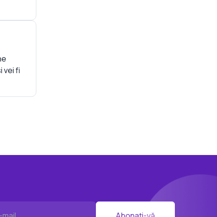
ne
vei fi
Abonați-vă