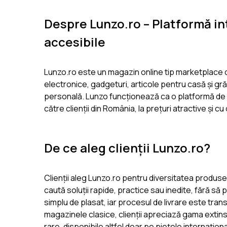
Despre Lunzo.ro – Platformă int
accesibile
Lunzo.ro este un magazin online tip marketplace c
electronice, gadgeturi, articole pentru casă și grăd
personală. Lunzo funcționează ca o platformă de tip
către clienții din România, la prețuri atractive și
De ce aleg clienții Lunzo.ro?
Clienții aleg Lunzo.ro pentru diversitatea produsel
caută soluții rapide, practice sau inedite, fără să 
simplu de plasat, iar procesul de livrare este trans
magazinele clasice, clienții apreciază gama extin
rare, disponibile altfel doar pe piețele internațio