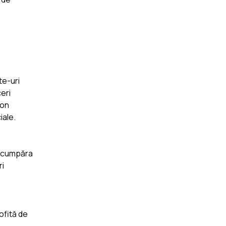
te-uri
eri
pon
iale.
a cumpăra
ri
ofită de