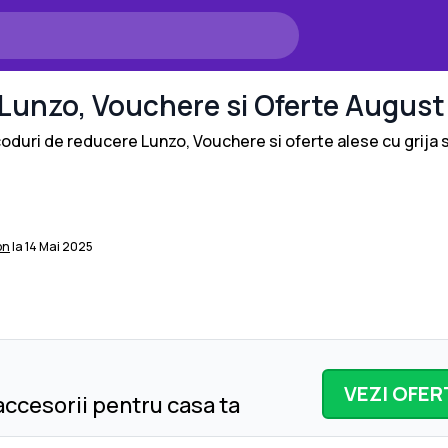
Lunzo
, Vouchere si Oferte
August
 coduri de reducere
Lunzo
, Vouchere si oferte alese cu grija 
on
la
14 Mai 2025
VEZI OFER
ccesorii pentru casa ta