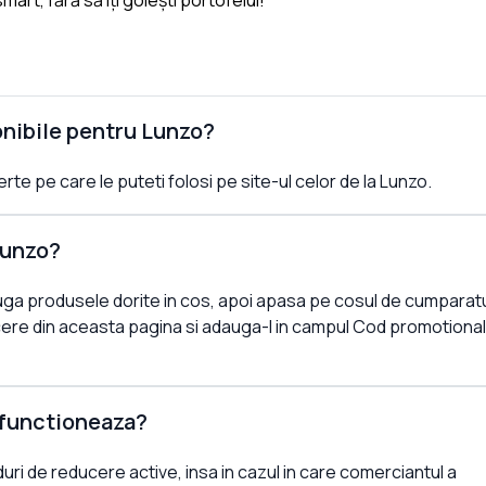
art, fără să îți golești portofelul!
onibile pentru Lunzo?
te pe care le puteti folosi pe site-ul celor de la Lunzo.
Lunzo?
uga produsele dorite in cos, apoi apasa pe cosul de cumparatu
re din aceasta pagina si adauga-l in campul Cod promotional
 functioneaza?
uri de reducere active, insa in cazul in care comerciantul a