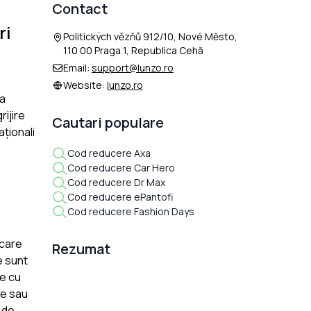
Contact
ri
Politických vězňů 912/10, Nové Město,
110 00 Praga 1, Republica Cehă
Email:
support@lunzo.ro
Website:
lunzo.ro
la
rijire
Cautari populare
aționali
Cod reducere Axa
Cod reducere Car Hero
Cod reducere Dr Max
Cod reducere ePantofi
Cod reducere Fashion Days
 care
Rezumat
e sunt
ie cu
ce sau
 de