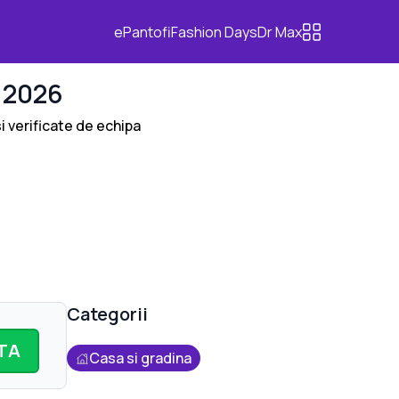
ePantofi
Fashion Days
Dr Max
 2026
si verificate de echipa
Categorii
TA
Casa si gradina