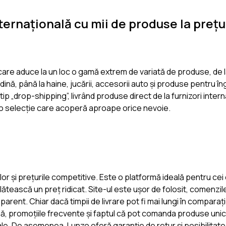
ernațională cu mii de produse la prețu
are aduce la un loc o gamă extrem de variată de produse, de 
ină, până la haine, jucării, accesorii auto și produse pentru îng
 „drop-shipping”, livrând produse direct de la furnizori intern
 cu o selecție care acoperă aproape orice nevoie.
or și prețurile competitive. Este o platformă ideală pentru cei
plătească un preț ridicat. Site-ul este ușor de folosit, comenzil
parent. Chiar dacă timpii de livrare pot fi mai lungi în comparaț
să, promoțiile frecvente și faptul că pot comanda produse uni
nale. De asemenea, Lunzo oferă garanție de retur și posibilitate