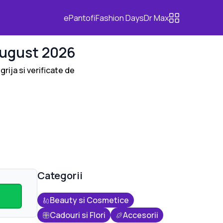
ePantofi
Fashion Days
Dr Max
ugust 2026
grija si verificate de
Categorii
Beauty si Cosmetice
Cadouri si Flori
Accesorii