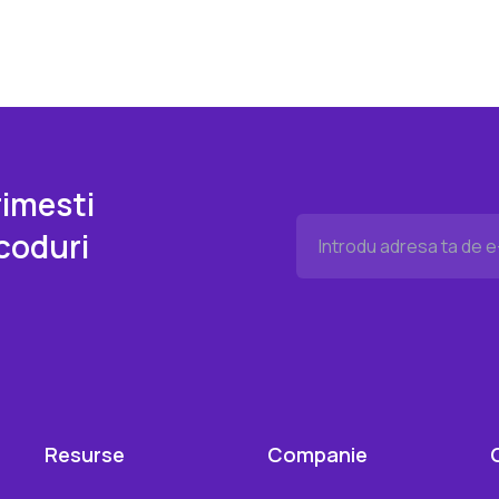
imesti
coduri
Resurse
Companie