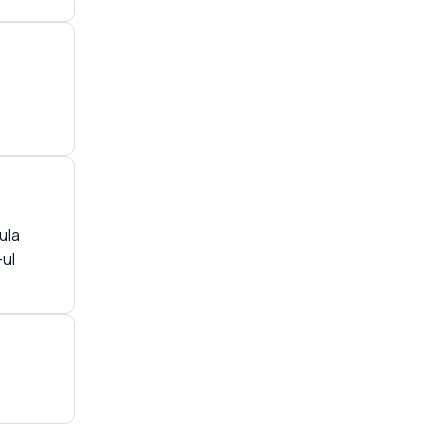
ula
-ul