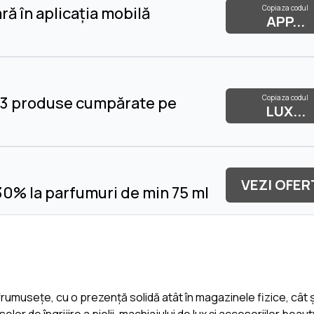
Copiaza codul
ă în aplicația mobilă
APP...
Copiaza codul
 3 produse cumpărate pe
LUX...
VEZI OFER
0% la parfumuri de min 75 ml
rumusețe, cu o prezență solidă atât în magazinele fizice, cât și