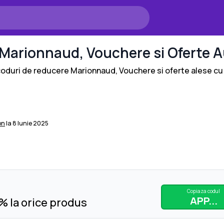
Marionnaud
, Vouchere si Oferte
A
 coduri de reducere
Marionnaud
, Vouchere si oferte alese cu 
on
la
8 Iunie 2025
Copiaza codul
APP...
 la orice produs