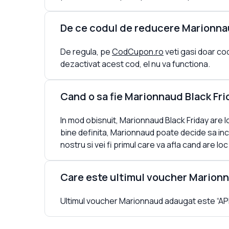
De ce codul de reducere Marionna
De regula, pe
CodCupon.ro
veti gasi doar cod
dezactivat acest cod, el nu va functiona.
Cand o sa fie Marionnaud Black Fr
In mod obisnuit, Marionnaud Black Friday are lo
bine definita, Marionnaud poate decide sa in
nostru si vei fi primul care va afla cand are lo
Care este ultimul voucher Marion
Ultimul voucher Marionnaud adaugat este “APP