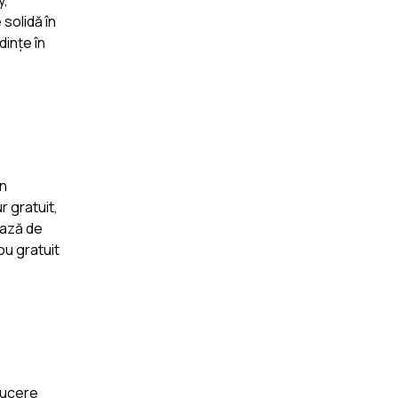
y,
solidă în
dințe în
în
 gratuit,
iază de
ou gratuit
ducere