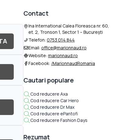
Contact
Ina International Calea Floreasca nr. 60,
et. 2, Tronson 1, Sector 1 – Bucureşti
TA
Telefon:
0753 014 844
Email:
office@marionnaud.ro
Website:
marionnaud.ro
Facebook:
/MarionnaudRomania
Cautari populare
Cod reducere Axa
Cod reducere Car Hero
Cod reducere Dr Max
Cod reducere ePantofi
Cod reducere Fashion Days
Rezumat