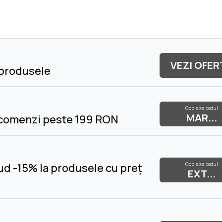
VEZI OFER
 produsele
Copiaza codul
MAR...
 comenzi peste 199 RON
Copiaza codul
d -15% la produsele cu preț
EXT...