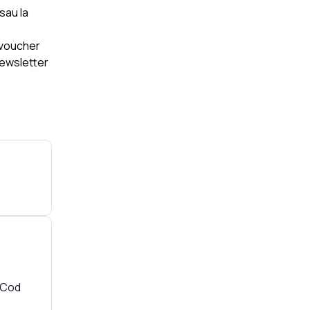
sau la
p voucher
newsletter
 Cod