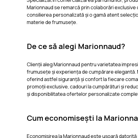
Specializat în comercializarea parfumurilor, produsel
Marionnaud se remarcă prin colaborări exclusive cu
consilierea personalizată și o gamă atent selecțion
materie de frumusețe.
De ce să alegi Marionnaud?
Clienții aleg Marionnaud pentru varietatea impresi
frumusețe și experiența de cumpărare elegantă. Ma
oferind astfel siguranță și confort la fiecare com
promoții exclusive, cadouri la cumpărături și reduc
și disponibilitatea ofertelor personalizate comp
Cum economisești la Marionn
Economisirea la Marionnaud este ușoară datorită 