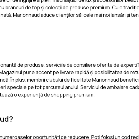
or de îngrijire a pielii, machiajului de lux și accesoriilor beaut
 branduri de top și colecții de produse premium. Cu o tradiție 
ată, Marionnaud aduce clienților săi cele mai noi lansări și ten
onantă de produse, serviciile de consiliere oferite de experți 
gazinul pune accent pe livrare rapidă și posibilitatea de retur
andă. În plus, membrii clubului de fidelitate Marionnaud benefic
eri speciale pe tot parcursul anului. Serviciul de ambalare cad
letează o experiență de shopping premium.
aud?
numeroaselor oportunități de reducere. Poți folosi un cod re