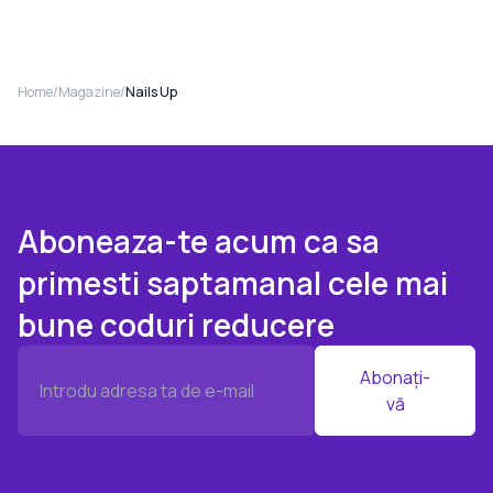
Home
/
Magazine
/
Nails Up
Aboneaza-te acum ca sa
primesti saptamanal cele mai
bune coduri reducere
Abonați-
vă