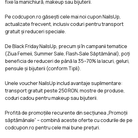
fixe la manichiură, makeup sau bijuterii.
Pe codcupon.ro găsești cele mai noi cupon NailsUp,
actualizate frecvent, inclusiv coduri pentru transport
gratuit și reduceri speciale.
De Black Friday NailsUp, precum și în campanii tematice
(Ziua Femeii, Summer Sale, Flash‑Sale Săptămânal), poți
beneficia de reduceri de până la 35–70% la lacuri, geluri,
pensule și bijuterii (conform Tipli).
Unele voucher NailsUp includ avantaje suplimentare:
transport gratuit peste 250 RON, mostre de produse,
coduri cadou pentru makeup sau bijuterii.
Profită de promoțiile recurente din secțiunea „Promoții
săptămânale” – combină aceste oferte cu codurile de pe
codcupon.ro pentru cele mai bune prețuri.