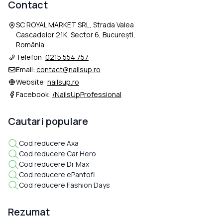
Contact
SC ROYAL MARKET SRL, Strada Valea
Cascadelor 21K, Sector 6, București,
România
Telefon:
0215 554 757
Email:
contact@nailsup.ro
Website:
nailsup.ro
Facebook:
/NailsUpProfessional
Cautari populare
Cod reducere Axa
Cod reducere Car Hero
Cod reducere Dr Max
Cod reducere ePantofi
Cod reducere Fashion Days
Rezumat