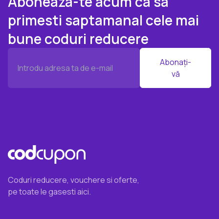
Aboneaza-te acum ca sa
primesti saptamanal cele mai
bune coduri reducere
Abonați-
vă
Coduri reducere, vouchere si oferte,
pe toate le gasesti aici.