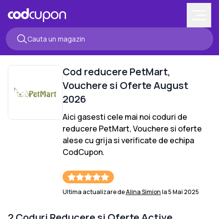
Cod reducere
PetMart
,
Vouchere si Oferte
August
2026
Aici gasesti cele mai noi coduri de
reducere
PetMart
, Vouchere si oferte
alese cu grija si verificate de echipa
CodCupon.
Ultima actualizare de
Alina Simion
la
5 Mai 2025
2
Coduri Reducere si Oferte Active