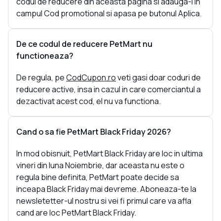
codul de reducere din aceasta pagina si adauga-l in
campul Cod promotional si apasa pe butonul Aplica.
De ce codul de reducere PetMart nu
functioneaza?
De regula, pe
CodCupon.ro
veti gasi doar coduri de
reducere active, insa in cazul in care comerciantul a
dezactivat acest cod, el nu va functiona.
Cand o sa fie PetMart Black Friday 2026?
In mod obisnuit, PetMart Black Friday are loc in ultima
vineri din luna Noiembrie, dar aceasta nu este o
regula bine definita, PetMart poate decide sa
inceapa Black Friday mai devreme. Aboneaza-te la
newsletetter-ul nostru si vei fi primul care va afla
cand are loc PetMart Black Friday.