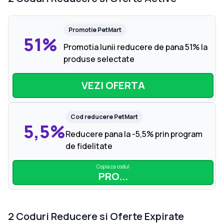
Promotie
PetMart
51%
Promotia lunii reducere de pana 51% la
produse selectate
VEZI OFERTA
Cod reducere
PetMart
5,5%
Reducere pana la -5,5% prin program
de fidelitate
Copiaza codul
PRO...
2
Coduri Reducere si Oferte Expirate