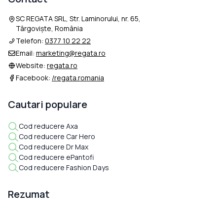
SC REGATA SRL, Str. Laminorului, nr. 65,
Târgoviște, România
Telefon:
0377 10 22 22
Email:
marketing@regata.ro
Website:
regata.ro
Facebook:
/regata.romania
Cautari populare
Cod reducere Axa
Cod reducere Car Hero
Cod reducere Dr Max
Cod reducere ePantofi
Cod reducere Fashion Days
Rezumat