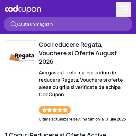
Cod reducere
Regata
,
Vouchere si Oferte
August
2026
Aici gasesti cele mai noi coduri de
reducere
Regata
, Vouchere si oferte
alese cu grija si verificate de echipa
CodCupon.
Ultima actualizare de
Alina Simion
la
19 Iulie 2025
1
Coduri Reducere si Oferte Active