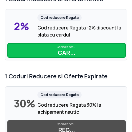
Cod reducere
Regata
2%
Cod reducere Regata -2% discount la
plata cu cardul
Copiaza codul
CAR...
1
Coduri Reducere si Oferte Expirate
Cod reducere
Regata
30%
Cod reducere Regata 30% la
echipament nautic
Copiaza codul
REG...