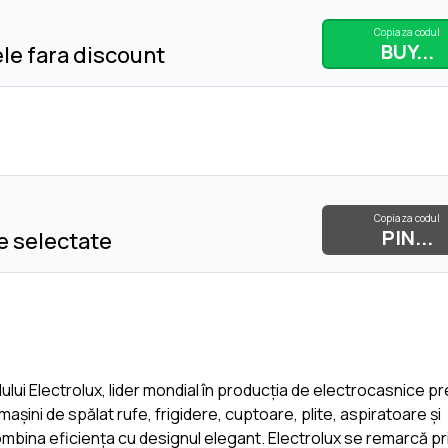
Copiaza codul
BUY...
le fara discount
Copiaza codul
PIN...
e selectate
dului Electrolux, lider mondial în producția de electrocasnice p
șini de spălat rufe, frigidere, cuptoare, plite, aspiratoare și
mbina eficiența cu designul elegant. Electrolux se remarcă pr