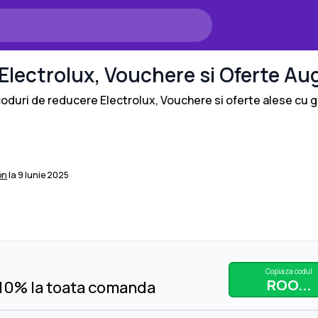
Electrolux
, Vouchere si Oferte
Aug
 coduri de reducere
Electrolux
, Vouchere si oferte alese cu gr
on
la
9 Iunie 2025
Copiaza codul
ROO...
 10% la toata comanda