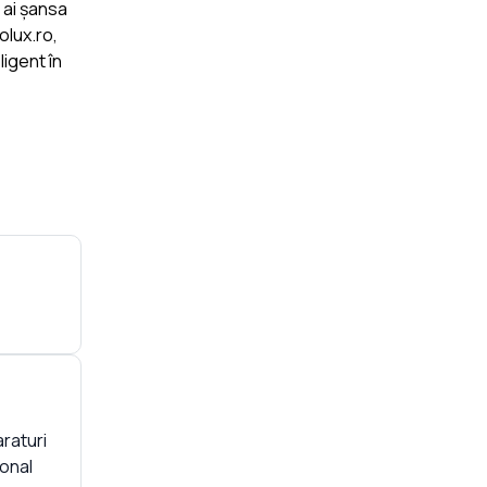
 ai șansa
olux.ro,
ligent în
raturi
onal