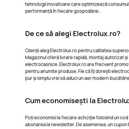
tehnologii inovatoare care optimizează consumul d
performanță în fiecare gospodărie.
De ce să alegi Electrolux.ro?
Clienții aleg Electrolux.ro pentru calitatea superi
Magazinul oferă livrare rapidă, montaj autorizat și
electrocasnice. Electrolux.ro are frecvent promoți
pentru anumite produse. Fie că îți dorești electroc
pur și simplu vrei să aduci un aer modern bucătăriei t
Cum economisești la Electrolu
Poți economisi la fiecare achiziție folosind un co
abonarea la newsletter. De asemenea, un cupon E