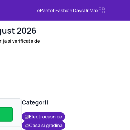
ePantofi
Fashion Days
Dr Max
ust 2026
ija si verificate de
Categorii
Electrocasnice
Casa si gradina