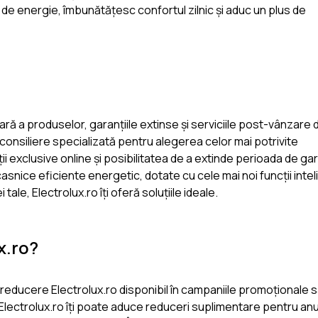
e energie, îmbunătățesc confortul zilnic și aduc un plus de
oară a produselor, garanțiile extinse și serviciile post-vânzare 
 consiliere specializată pentru alegerea celor mai potrivite
i exclusive online și posibilitatea de a extinde perioada de ga
asnice eficiente energetic, dotate cu cele mai noi funcții inte
ale, Electrolux.ro îți oferă soluțiile ideale.
x.ro?
d reducere Electrolux.ro disponibil în campaniile promoționale s
lectrolux.ro îți poate aduce reduceri suplimentare pentru an