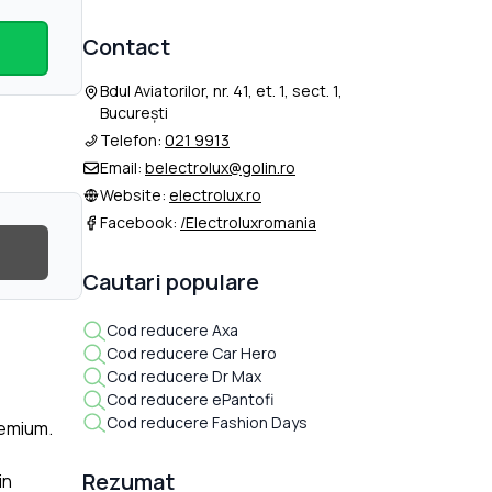
Contact
Bdul Aviatorilor, nr. 41, et. 1, sect. 1,
București
Telefon:
021 9913
Email:
belectrolux@golin.ro
Website:
electrolux.ro
Facebook:
/Electroluxromania
Cautari populare
Cod reducere Axa
Cod reducere Car Hero
Cod reducere Dr Max
Cod reducere ePantofi
Cod reducere Fashion Days
remium.
Rezumat
in