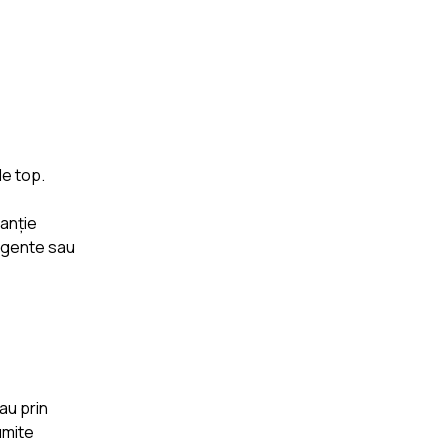
de top.
ranție
ligente sau
au prin
umite