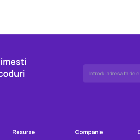
imesti
coduri
Resurse
Companie