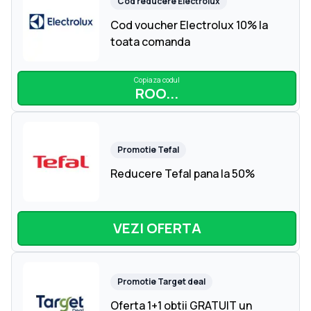
Cod reducere
Electrolux
Cod voucher Electrolux 10% la
toata comanda
Copiaza codul
ROO...
Promotie
Tefal
Reducere Tefal pana la 50%
VEZI OFERTA
Promotie
Target deal
Oferta 1+1 obtii GRATUIT un