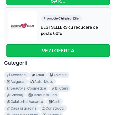
SAR...
Promotie
Chilipirul Zilei
BESTSELLERS cu reducere de
peste 60%
VEZI OFERTA
Categorii
Accesorii
Adult
Animale
Asigurari
Auto-Moto
Beauty si Cosmetice
Bijuterii
Bricolaj
Cadouri si Flori
Calatorii si Vacante
Carti
Casa si gradina
Constructii
Copii si bebelusi
Delivery