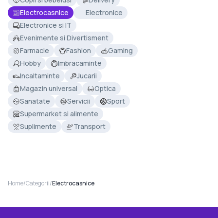
Electrocasnice
Electronice
Electronice si IT
Evenimente si Divertisment
Farmacie
Fashion
Gaming
Hobby
Imbracaminte
Incaltaminte
Jucarii
Magazin universal
Optica
Sanatate
Servicii
Sport
Supermarket si alimente
Suplimente
Transport
Home
/
Categorii
/
Electrocasnice