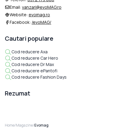
Email:
vanzari@evoMAG.ro
Website:
evomag.ro
Facebook:
/evoMAG/
Cautari populare
Cod reducere Axa
Cod reducere Car Hero
Cod reducere Dr Max
Cod reducere ePantofi
Cod reducere Fashion Days
Rezumat
Home
/
Magazine
/
Evomag