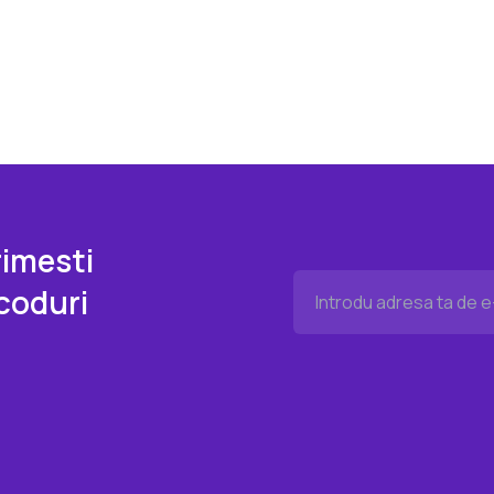
imesti
coduri