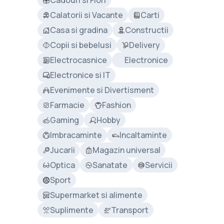
Cadouri si Flori
Calatorii si Vacante
Carti
Casa si gradina
Constructii
Copii si bebelusi
Delivery
Electrocasnice
Electronice
Electronice si IT
Evenimente si Divertisment
Farmacie
Fashion
Gaming
Hobby
Imbracaminte
Incaltaminte
Jucarii
Magazin universal
Optica
Sanatate
Servicii
Sport
Supermarket si alimente
Suplimente
Transport