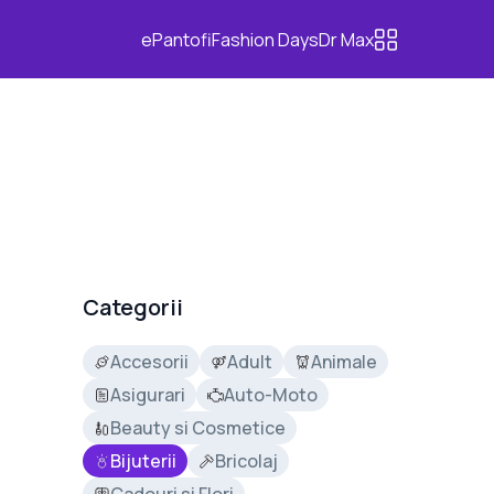
ePantofi
Fashion Days
Dr Max
Categorii
Accesorii
Adult
Animale
Asigurari
Auto-Moto
Beauty si Cosmetice
Bijuterii
Bricolaj