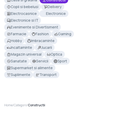
Copii si bebelusi
Delivery
Electrocasnice
Electronice
Electronice si IT
Evenimente si Divertisment
Farmacie
Fashion
Gaming
Hobby
Imbracaminte
Incaltaminte
Jucarii
Magazin universal
Optica
Sanatate
Servicii
Sport
Supermarket si alimente
Suplimente
Transport
Home
/
Categorii
/
Constructii