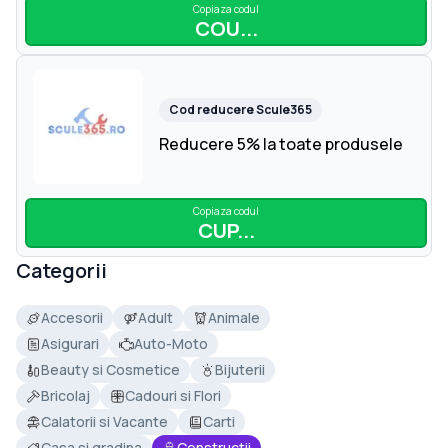
Copiaza codul
COU...
Cod reducere
Scule365
Reducere 5% la toate produsele
Copiaza codul
CUP...
Categorii
Accesorii
Adult
Animale
Asigurari
Auto-Moto
Beauty si Cosmetice
Bijuterii
Bricolaj
Cadouri si Flori
Calatorii si Vacante
Carti
Casa si gradina
Constructii