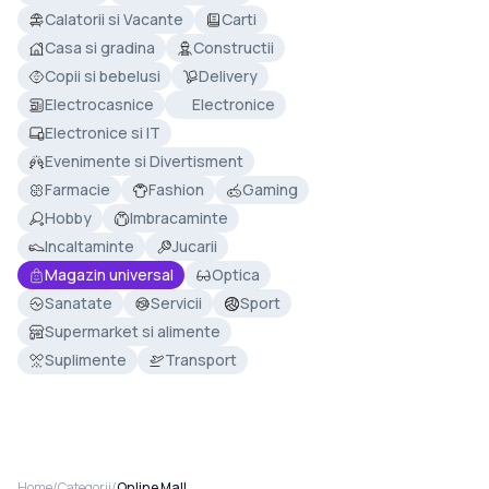
Calatorii si Vacante
Carti
Casa si gradina
Constructii
Copii si bebelusi
Delivery
Electrocasnice
Electronice
Electronice si IT
Evenimente si Divertisment
Farmacie
Fashion
Gaming
Hobby
Imbracaminte
Incaltaminte
Jucarii
Magazin universal
Optica
Sanatate
Servicii
Sport
Supermarket si alimente
Suplimente
Transport
Home
/
Categorii
/
Online Mall